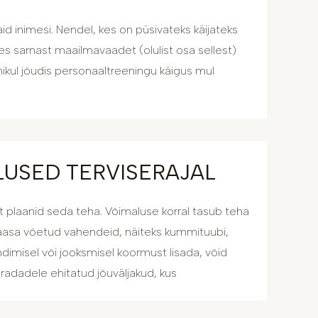
d inimesi. Nendel, kes on püsivateks käijateks
es sarnast maailmavaadet (olulist osa sellest)
mikul jõudis personaaltreeningu käigus mul
USED TERVISERAJAL
elt plaanid seda teha. Võimaluse korral tasub teha
kaasa võetud vahendeid, näiteks kummituubi,
dimisel või jooksmisel koormust lisada, võid
usradadele ehitatud jõuväljakud, kus