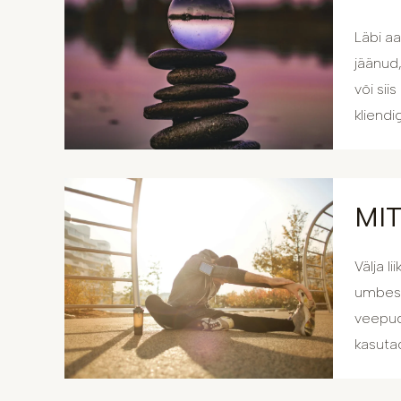
Läbi aa
jäänud,
või sii
kliendi
MI
Välja l
umbes 
veepude
kasutad