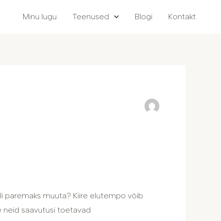
Minu lugu
Teenused
Blogi
Kontakt
ili paremaks muuta? Kiire elutempo võib
le neid saavutusi toetavad