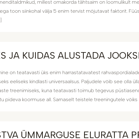
enditaldmikud, millest omakorda tähtsaim on loomulikult me
ega toon siinkohal välja 5 enim tervist mõjutavat faktorit. Füüsi
]
KS JA KUIDAS ALUSTADA JOOK
ine on teatavasti üks enim harrastatavatest rahvaspordialade
ks eeliseks kindlasti universaalsus. Paljudele võib see olla ül
aste treenimiseks, kuna teatavasti toimub tegevus püstiasendis
tu pideva koormuse all. Sarnaselt teistele treeningutele võ
STVA ÜMMARGUSE ELURATTA PR