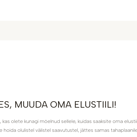
S, MUUDA OMA ELUSTIILI!
 kas olete kunagi mõelnud sellele, kuidas saaksite oma elusti
 hoida olulistel välistel saavutustel, jättes samas tahaplaani