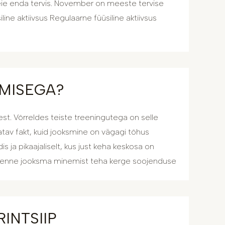
ie enda tervis. November on meeste tervise
line aktiivsus Regulaarne füüsiline aktiivsus
SMISEGA?
st. Võrreldes teiste treeningutega on selle
latav fakt, kuid jooksmine on vägagi tõhus
 ja pikaajaliselt, kus just keha keskosa on
iks enne jooksma minemist teha kerge soojenduse
INTSIIP