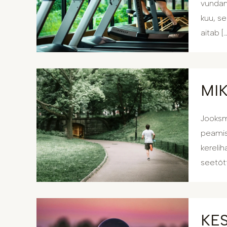
vundam
kuu, se
aitab […
MI
Jooksm
peamise
kerelih
seetõt
KE