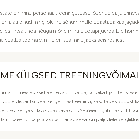
state on minu personaaltreeningutesse jõudnud palju erinevai
 on alati olnud mingi oluline sõnum mulle edastada kas jagad
s olles lihtsalt hea nõuga mõne minu eluetapi juures. Eile hom
ga vestlus teemale, mille erilisus minu jaoks seisnes just
TMEKÜLGSED TREENINGVÕIMAL
iikuma minnes võiksid eelnevalt mõelda, kui pikalt ja intensiivs
poole distantsi peal kerge lihastreening, kasutades kodust 
lit või kergesti kokkupakitavaid TRX-treeningrihmasid. Et kõn
a nii käe- kui ka jalaraskusi. Tänapäeval on paljudele kergliikl